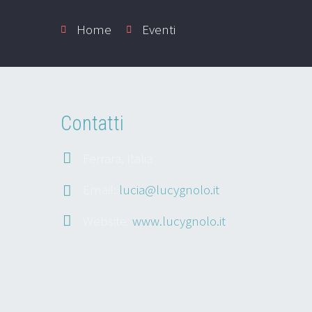
Home
Eventi
Contatti
Ferrara, Italia
Email:
lucia@lucygnolo.it
Website:
www.lucygnolo.it