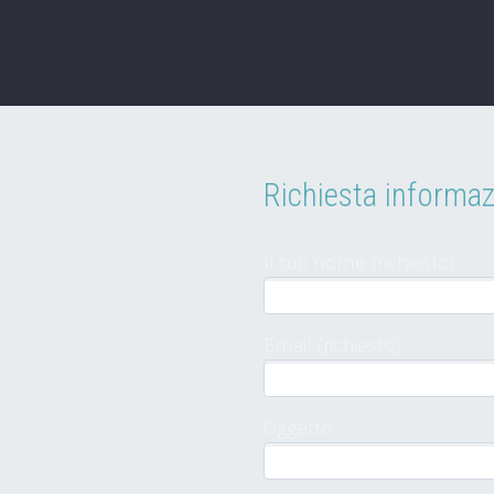
Richiesta informaz
Il tuo nome (richiesto)
Email (richiesto)
Oggetto